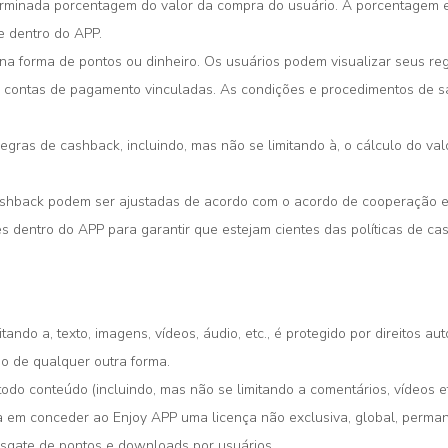
minada porcentagem do valor da compra do usuário. A porcentagem es
e dentro do APP.
na forma de pontos ou dinheiro. Os usuários podem visualizar seus re
 contas de pagamento vinculadas. As condições e procedimentos de 
 regras de cashback, incluindo, mas não se limitando à, o cálculo do v
shback podem ser ajustadas de acordo com o acordo de cooperação en
es dentro do APP para garantir que estejam cientes das políticas de ca
ando a, texto, imagens, vídeos, áudio, etc., é protegido por direitos au
do de qualquer outra forma.
todo conteúdo (incluindo, mas não se limitando a comentários, vídeos e
a em conceder ao Enjoy APP uma licença não exclusiva, global, perman
esgate de pontos e downloads por usuários.