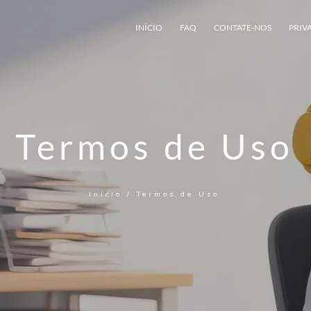
INÍCIO
FAQ
CONTATE-NOS
PRIV
Termos de Uso
Início
/
Termos de Uso