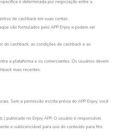
pecífica é determinada por negociação entre a
gistros de cashback em suas contas.
saque são formulados pelo APP Enjoy e podem ser
alor do cashback, as condições de cashback e as
tre a plataforma e os comerciantes. Os usuários devem
shback mais recentes.
torais. Sem a permissão escrita prévia do APP Enjoy, você
tc.) publicado no Enjoy APP. O usuário é responsável
ente e sublicenciável para uso do conteúdo para fins