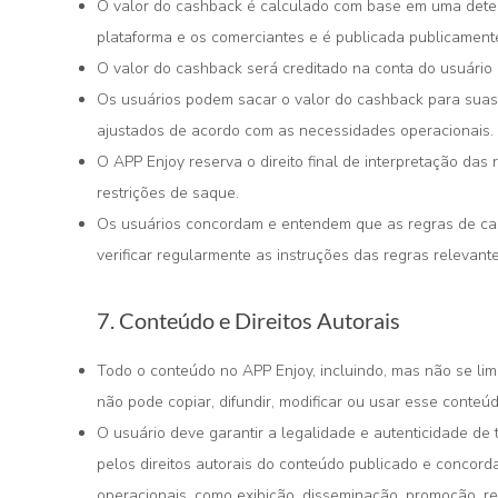
O valor do cashback é calculado com base em uma deter
plataforma e os comerciantes e é publicada publicament
O valor do cashback será creditado na conta do usuário 
Os usuários podem sacar o valor do cashback para suas
ajustados de acordo com as necessidades operacionais.
O APP Enjoy reserva o direito final de interpretação das
restrições de saque.
Os usuários concordam e entendem que as regras de ca
verificar regularmente as instruções das regras relevant
7. Conteúdo e Direitos Autorais
Todo o conteúdo no APP Enjoy, incluindo, mas não se limit
não pode copiar, difundir, modificar ou usar esse conteú
O usuário deve garantir a legalidade e autenticidade de 
pelos direitos autorais do conteúdo publicado e concord
operacionais, como exibição, disseminação, promoção, r