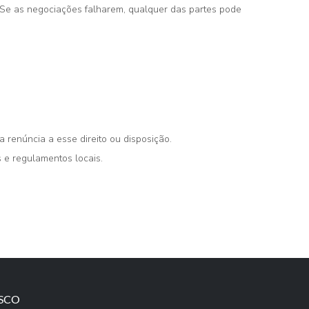
 Se as negociações falharem, qualquer das partes pode
 renúncia a esse direito ou disposição.
 e regulamentos locais.
SCO