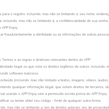
 para o registro, incluindo, mas não se limitando a, seu nome, endereço
 incluindo, mas não se limitando à, a confidencialidade de sua senha.
o APP Enjoy.
sar fraudulentamente a identidade ou as informações de outras pessoa
Termos e as regras e diretrizes relevantes dentro do APP.
vidade ilegal ou que viole os direitos legítimos de outros, incluindo, 
ifundir software malicioso.
nteúdo (incluindo, mas não limitado a textos, imagens, vídeos, áudio
ntendo qualquer informação ilegal, que violem direitos de terceiros, o
cial usando o APP Enjoy sem a permissão escrita prévia do APP Enjoy.
ificar ou tentar obter seu código - fonte de qualquer outra forma.
do, mas não se limitando a, leis de direitos autorais, leis de privacida