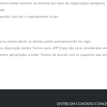
imeiro tentar resolver as mesmas por meio de negociações amigáveis.
ada.
uisitos das leis e regulamentos locais.
da ou inexecutável, as demais partes permanecerão em vigor.
 ou disposição destes Termos pelo APP Enjoy não será considerada uma
ntos apropriados a estes Termos de acordo com os requisitos das leis
ENTRE EM CONTATO CONO