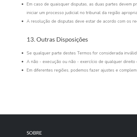
Em caso de quaisquer disputas, as duas partes devem pr
iniciar um processo judicial no tribunal da região apropri
A resolução de disputas deve estar de acordo com os req
13. Outras Disposições
Se qualquer parte destes Termos for considerada inváli
A não - execução ou não - exercício de qualquer direito
Em diferentes regiões, podemos fazer ajustes e compleme
SOBRE